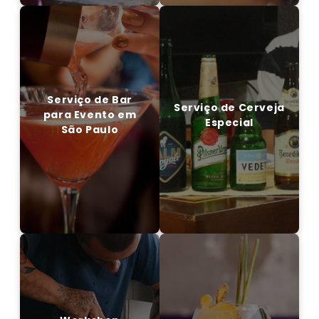
Serviço de Bar para
Serviço de Cerveja
Evento em São Paulo
Especial
Serviço de Bar
Serviço de Cerveja
para Evento em
Especial
São Paulo
EM CONTATO CONOSCO
ENTRE EM CONTATO CONOSCO
Workshop interativo
para evento em São
Bar de Gin
Paulo