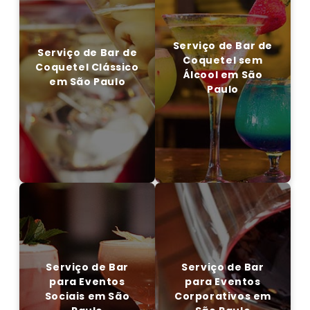
Serviço de Bar de
Serviço de Bar de
Coquetel Clássico em
Coquetel sem Álcool
São Paulo
em São Paulo
Serviço de Bar de
Serviço de Bar de
Coquetel sem
Coquetel Clássico
Álcool em São
em São Paulo
Paulo
EM CONTATO CONOSCO
ENTRE EM CONTATO CONOSCO
Serviço de Bar para
Serviço de Bar para
Eventos Sociais em
Eventos Corporativos
São Paulo
em São Paulo
Serviço de Bar
Serviço de Bar
para Eventos
para Eventos
Sociais em São
Corporativos em