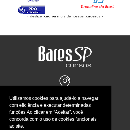
< deslize para ver mais de nossos parceiros >
Endereço
Utilizamos cookies para ajudá-lo a navegar
Rua Itápolis, 1468 - Pacaembu
com eficiência e executar determinadas
[ver no Google maps]
funções.Ao clicar em “Aceitar”, você
concorda com o uso de cookies funcionais
ao site.