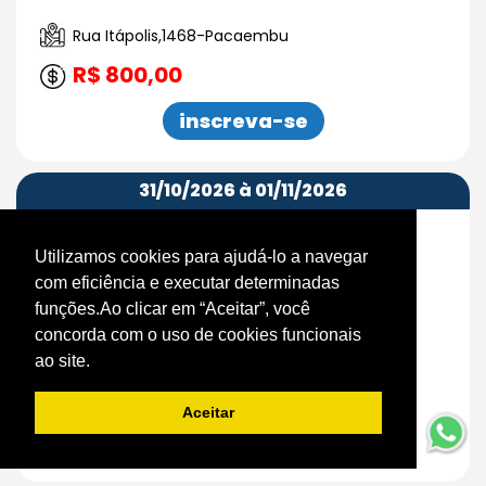
Rua Itápolis,1468-Pacaembu
R$ 800,00
inscreva-se
31/10/2026 à 01/11/2026
Curso Bartender
Utilizamos cookies para ajudá-lo a navegar
Turma 3401
com eficiência e executar determinadas
Intensivo 10h às 17h
funções.Ao clicar em “Aceitar”, você
concorda com o uso de cookies funcionais
Rua Itápolis,1468-Pacaembu
ao site.
R$ 799,00
Aceitar
inscreva-se