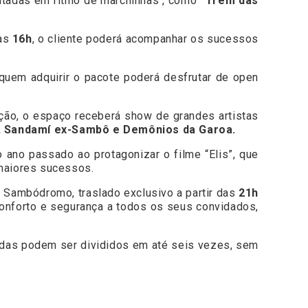
cutadas em ritmo de marchinhas , como
“Trem das
das
16h
, o cliente poderá acompanhar os sucessos
 quem adquirir o pacote poderá desfrutar de open
ição, o espaço receberá show de grandes artistas
s, Sandamí ex-Sambô e Demônios da Garoa.
 ano passado ao protagonizar o filme “Elis”, que
maiores sucessos.
o Sambódromo, traslado exclusivo a partir das
21h
conforto e segurança a todos os seus convidados,
radas podem ser divididos em até seis vezes, sem