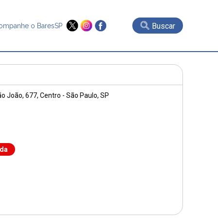
Buscar
ompanhe o BaresSP
ão João, 677
, Centro - São Paulo, SP
nda