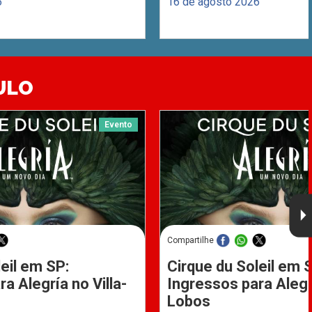
6
16 de agosto 2026
ULO
Evento
Compartilhe
eil em SP:
Cirque du Soleil em 
a Alegría no Villa-
Ingressos para Alegrí
Lobos