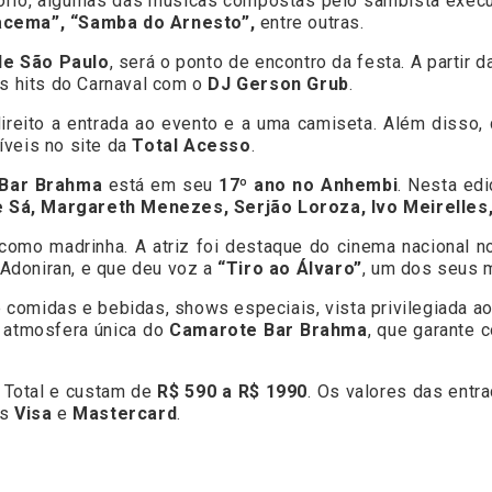
ertório, algumas das músicas compostas pelo sambista exe
racema”, “Samba do Arnesto”,
entre outras.
de São Paulo
, será o ponto de encontro da festa. A partir 
os hits do Carnaval com o
DJ Gerson Grub
.
ireito a entrada ao evento e a uma camiseta. Além disso,
íveis no site da
Total Acesso
.
Bar Brahma
está em seu
17º ano no Anhembi
. Nesta ed
e Sá, Margareth Menezes, Serjão Loroza, Ivo Meirelle
como madrinha. A atriz foi destaque do cinema nacional no
 Adoniran, e que deu voz a
“Tiro ao Álvaro”
, um dos seus 
 comidas e bebidas, shows especiais, vista privilegiada a
 atmosfera única do
Camarote Bar Brahma
, que garante 
 Total e custam de
R$ 590 a R$ 1990
. Os valores das ent
as
Visa
e
Mastercard
.