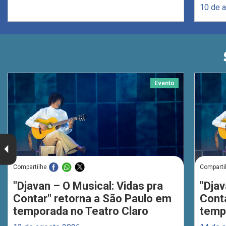
10 de 
Evento
Compartilhe
Comparti
"Djavan – O Musical: Vidas pra
"Djav
Contar" retorna a São Paulo em
Cont
temporada no Teatro Claro
temp