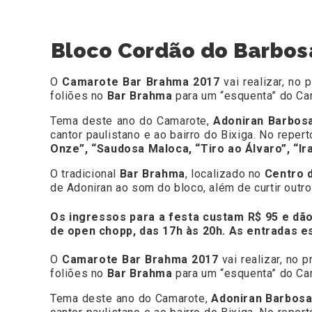
Bloco Cordão do Barbos
O
Camarote Bar Brahma 2017
vai realizar, no
foliões no
Bar Brahma
para um “esquenta” do Car
Tema deste ano do Camarote,
Adoniran Barbos
cantor paulistano e ao bairro do Bixiga. No rep
Onze”, “Saudosa Maloca, “Tiro ao Álvaro”, “I
O tradicional
Bar Brahma
, localizado no
Centro 
de Adoniran ao som do bloco, além de curtir outr
Os ingressos para a festa custam R$ 95 e dão
de open chopp, das 17h às 20h. As entradas es
O
Camarote Bar Brahma 2017
vai realizar, no 
foliões no
Bar Brahma
para um “esquenta” do Car
Tema deste ano do Camarote,
Adoniran Barbos