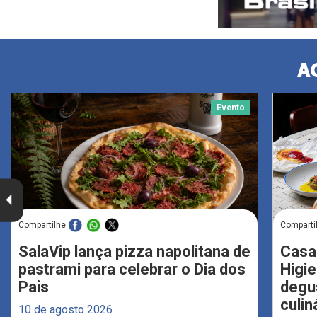
A
Evento
Compartilhe
Comparti
SalaVip lança pizza napolitana de
Casa
pastrami para celebrar o Dia dos
Higi
Pais
degu
culin
10 de agosto 2026