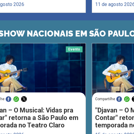
agosto 2026
11 de agosto 202
SHOW NACIONAIS EM SÃO PAUL
Evento
lhe
Compartilhe
an – O Musical: Vidas pra
"Djavan – O M
ar" retorna a São Paulo em
Contar" reto
orada no Teatro Claro
temporada no