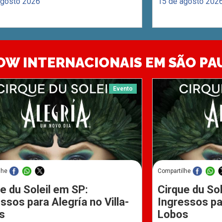
agosto 2026
15 de agosto 202
OW INTERNACIONAIS EM SÃO PA
Evento
lhe
Compartilhe
e du Soleil em SP:
Cirque du Sol
ssos para Alegría no Villa-
Ingressos par
s
Lobos