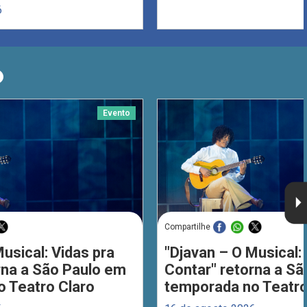
6
O
Evento
Compartilhe
usical: Vidas pra
"Djavan – O Musical: 
rna a São Paulo em
Contar" retorna a S
 Teatro Claro
temporada no Teatro