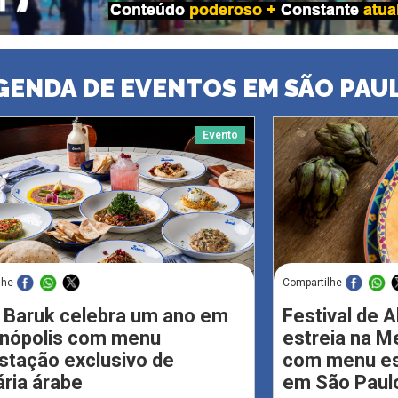
GENDA DE EVENTOS EM SÃO PAU
Evento
lhe
Compartilhe
 Baruk celebra um ano em
Festival de 
enópolis com menu
estreia na M
stação exclusivo de
com menu esp
ária árabe
em São Paul