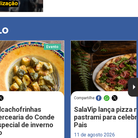
LO
Evento
Compartilhe
Alcachofrinhas
SalaVip lança pizza 
ercearia do Conde
pastrami para celebr
ecial de inverno
Pais
o
11 de agosto 2026