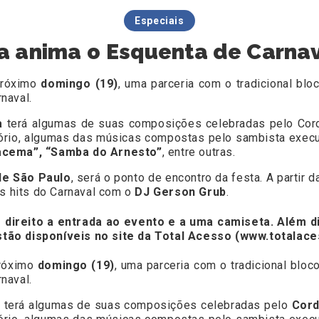
Especiais
a anima o Esquenta de Carnav
 próximo
domingo (19)
, uma parceria com o tradicional bl
naval.
a
terá algumas de suas composições celebradas pelo Cor
ertório, algumas das músicas compostas pelo sambista exe
racema”, “Samba do Arnesto”
, entre outras.
de São Paulo
, será o ponto de encontro da festa. A partir 
os hits do Carnaval com o
DJ Gerson Grub
.
 direito a entrada ao evento e a uma camiseta. Além d
tão disponíveis no site da Total Acesso (
www.totalac
próximo
domingo (19)
, uma parceria com o tradicional bloc
naval.
a
terá algumas de suas composições celebradas pelo
Cord