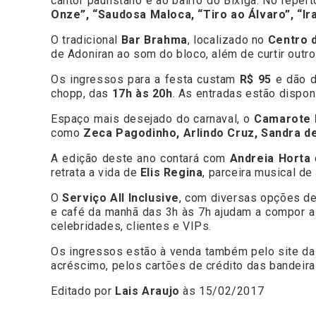
cantor paulistano e ao bairro do Bixiga. No rep
Onze”, “Saudosa Maloca, “Tiro ao Álvaro”, “I
O tradicional
Bar Brahma
, localizado no
Centro 
de Adoniran ao som do bloco, além de curtir outr
Os ingressos para a festa custam
R$ 95
e dão d
chopp, das
17h às 20h
. As entradas estão dispon
Espaço mais desejado do carnaval, o
Camarote 
como
Zeca Pagodinho, Arlindo Cruz, Sandra d
A edição deste ano contará com
Andreia Horta
retrata a vida de
Elis Regina
, parceira musical de
O
Serviço All Inclusive
, com diversas opções de
e café da manhã das 3h às 7h ajudam a compor a
celebridades, clientes e VIPs.
Os ingressos estão à venda também pelo site da
acréscimo, pelos cartões de crédito das bandeir
Editado por
Lais Araujo
às 15/02/2017