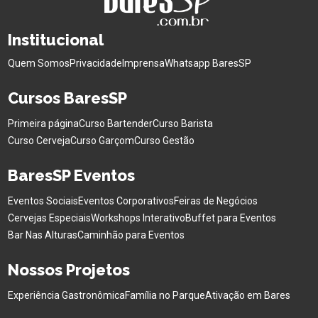
Institucional
Quem Somos
Privacidade
Imprensa
Whatsapp BaresSP
Cursos BaresSP
Primeira página
Curso Bartender
Curso Barista
Curso Cerveja
Curso Garçom
Curso Gestão
BaresSP Eventos
Eventos Sociais
Eventos Corporativos
Feiras de Negócios
Cervejas Especiais
Workshops Interativo
Buffet para Eventos
Bar Nas Alturas
Caminhão para Eventos
Nossos Projetos
Experiência Gastronômica
Família no Parque
Ativação em Bares