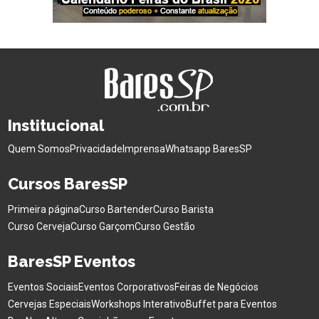
Institucional
Quem Somos
Privacidade
Imprensa
Whatsapp BaresSP
Cursos BaresSP
Primeira página
Curso Bartender
Curso Barista
Curso Cerveja
Curso Garçom
Curso Gestão
BaresSP Eventos
Eventos Sociais
Eventos Corporativos
Feiras de Negócios
Cervejas Especiais
Workshops Interativo
Buffet para Eventos