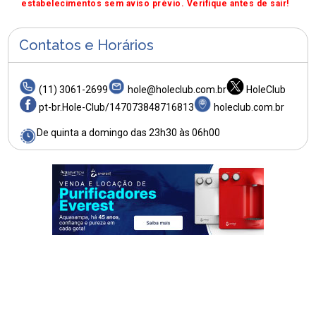
estabelecimentos sem aviso prévio. Verifique antes de sair!
Contatos e Horários
(11) 3061-2699
hole@holeclub.com.br
HoleClub
pt-br.Hole-Club/147073848716813
holeclub.com.br
De quinta a domingo das 23h30 às 06h00