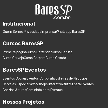
Institucional
Quem Somos
Privacidade
Imprensa
Whatsapp BaresSP
Cursos BaresSP
Primeira página
Curso Bartender
Curso Barista
Curso Cerveja
Curso Garçom
Curso Gestão
BaresSP Eventos
Eventos Sociais
Eventos Corporativos
Feiras de Negócios
Cervejas Especiais
Workshops Interativo
Buffet para Eventos
Bar Nas Alturas
Caminhão para Eventos
Nossos Projetos