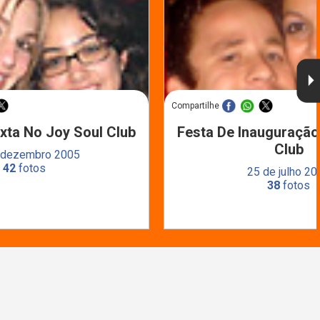
Compartilhe
xta No Joy Soul Club
Festa De Inauguração
Club
 dezembro 2005
42
fotos
25 de julho 20
38
fotos