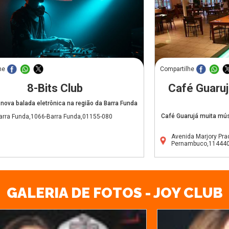
he
Compartilhe
8-Bits Club
Café Guaruj
b nova balada eletrônica na região da Barra Funda
Café Guarujá muita músi
arra Funda,1066-Barra Funda,01155-080
Avenida Marjory Pra
Pernambuco,11444
GALERIA DE FOTOS - JOY CLUB