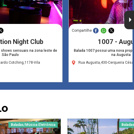
Compartilhe
ion Night Club
1007 - Augu
 shows sensuais na zona leste de
Balada 1007 possui uma nova propo
São Paulo
na Augusta
ardo Cotching,1178-Vila
Rua Augusta,430-Cerqueira Césa
LO
Baladas/Música Eletrônica
Baladas