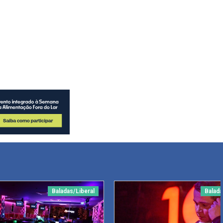
Baladas/Liberal
Balada