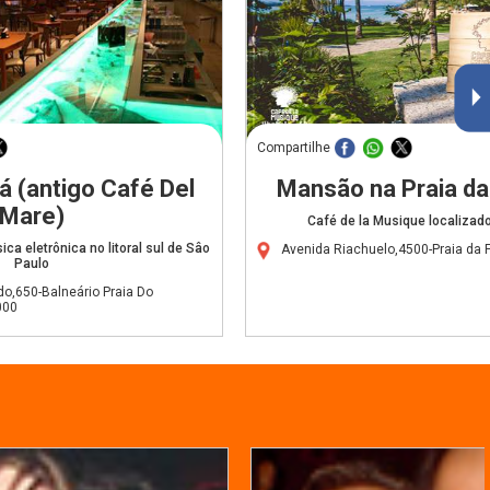
Compartilhe
á (antigo Café Del
Mansão na Praia da 
Mare)
Café de la Musique localizad
ca eletrônica no litoral sul de Sâo
Avenida Riachuelo,4500-Praia da 
Paulo
do,650-Balneário Praia Do
000