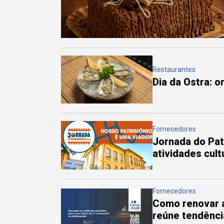
Restaurantes
Dia da Ostra: 
Fornecedores
Jornada do Pa
atividades cul
Fornecedores
Como renovar a
reúne tendênci