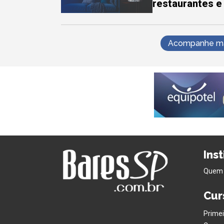
restaurantes e
Acompanhe mai
Ins
Quem
Cur
Primei