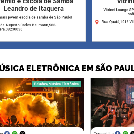
rêmio e Escola de Samba
Vitri
Leandro de Itaquera
Vitrinni Lounge SP
sof
mais jovem escola de samba de São Paulo!
Rua Quatá,1016-Vi
ida Augusto Carlos Baumann,588-
uera,08230030
ÚSICA ELETRÔNICA EM SÃO PAU
Baladas/Música Eletrônica
he
Compartilhe