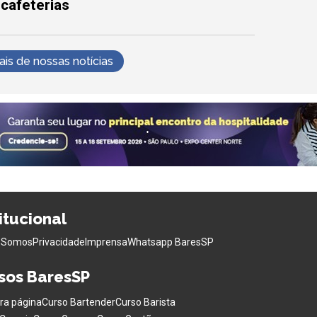
 cafeterias
s de nossas notícias
titucional
 Somos
Privacidade
Imprensa
Whatsapp BaresSP
sos BaresSP
ra página
Curso Bartender
Curso Barista