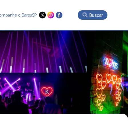
Buscar
ompanhe o BaresSP