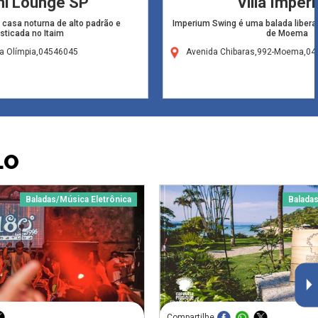
nni Lounge SP
Villa Imper
 casa noturna de alto padrão e
Imperium Swing é uma balada liberal
isticada no Itaim
de Moema
la Olímpia,04546045
Avenida Chibaras,992-Moema,0
LO
Baladas/Música Eletrônica
Baladas
Compartilhe