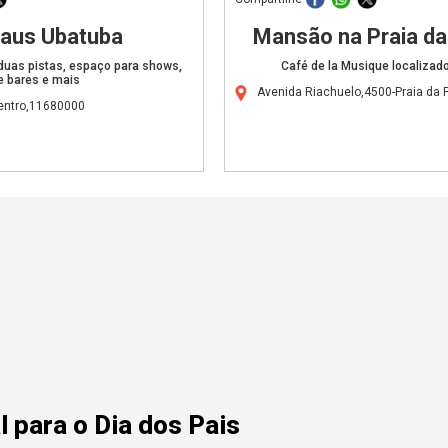
raus Ubatuba
Mansão na Praia da 
duas pistas, espaço para shows,
Café de la Musique localizad
e bares e mais
Avenida Riachuelo,4500-Praia da 
entro,11680000
 para o Dia dos Pais