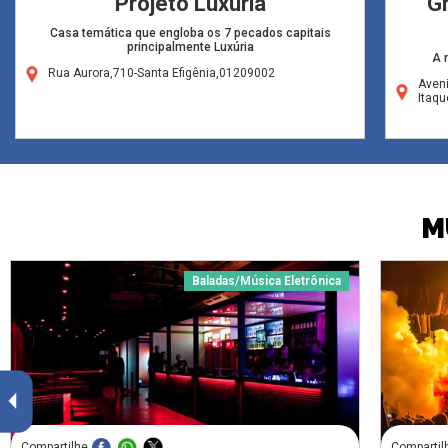
Projeto Luxúria
G
Casa temática que engloba os 7 pecados capitais
principalmente Luxúria
A 
Rua Aurora,710-Santa Efigênia,01209002
Aven
Itaq
M
Baladas/Música Eletrônica
Compartilhe
Compartil