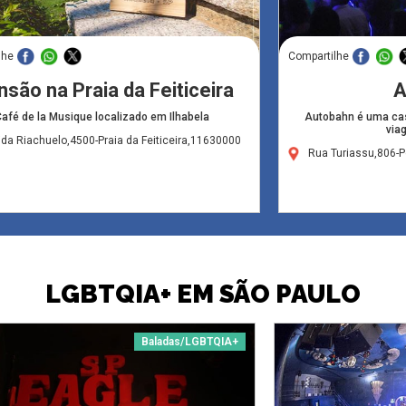
lhe
Compartilhe
são na Praia da Feiticeira
A
afé de la Musique localizado em Ilhabela
Autobahn é uma cas
via
da Riachuelo,4500-Praia da Feiticeira,11630000
Rua Turiassu,806-
LGBTQIA+ EM SÃO PAULO
Baladas/LGBTQIA+