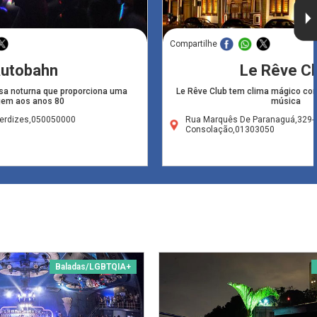
Compartilhe
utobahn
Le Rêve Cl
a noturna que proporciona uma
Le Rêve Club tem clima mágico com
gem aos anos 80
música
Perdizes,050050000
Rua Marquês De Paranaguá,329-
Consolação,01303050
Baladas/LGBTQIA+