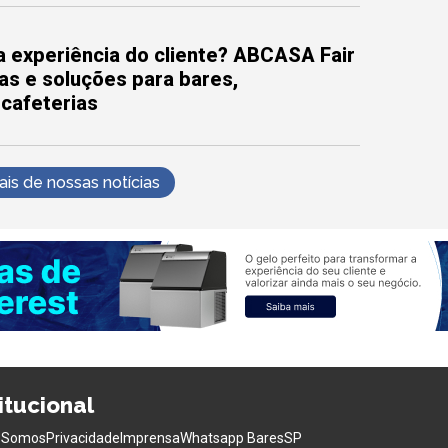
 experiência do cliente? ABCASA Fair
as e soluções para bares,
 cafeterias
s de nossas notícias
titucional
 Somos
Privacidade
Imprensa
Whatsapp BaresSP