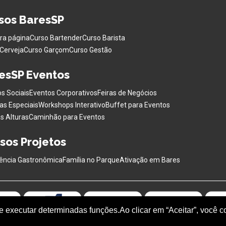
sos BaresSP
ra página
Curso Bartender
Curso Barista
Cerveja
Curso Garçom
Curso Gestão
esSP Eventos
s Sociais
Eventos Corporativos
Feiras de Negócios
as Especiais
Workshops Interativo
Buffet para Eventos
s Alturas
Caminhão para Eventos
sos Projetos
ência Gastronômica
Família no Parque
Ativação em Bares
 e executar determinadas funções.Ao clicar em “Aceitar”, você 