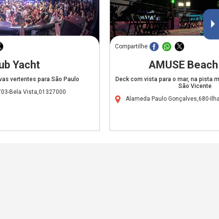
Compartilhe
ub Yacht
AMUSE Beach 
ovas vertentes para São Paulo
Deck com vista para o mar, na pista m
São Vicente
703-Bela Vista,01327000
Alameda Paulo Gonçalves,680-Ilh