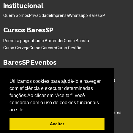
Institucional
Quem Somos
Privacidade
Imprensa
Whatsapp BaresSP
Cursos BaresSP
Primeira página
Curso Bartender
Curso Barista
Curso Cerveja
Curso Garçom
Curso Gestão
BaresSP Eventos
Eventos Sociais
Eventos Corporativos
Feiras de Negócios
Cervejas Especiais
Workshops Interativo
Buffet para Eventos
Utilizamos cookies para ajudá-lo a navegar
Bar Nas Alturas
Caminhão para Eventos
com eficiência e executar determinadas
funções.Ao clicar em “Aceitar”, você
Nossos Projetos
concorda com o uso de cookies funcionais
ao site.
Experiência Gastronômica
Família no Parque
Ativação em Bares
Aceitar
Acompanhe o BARESSP