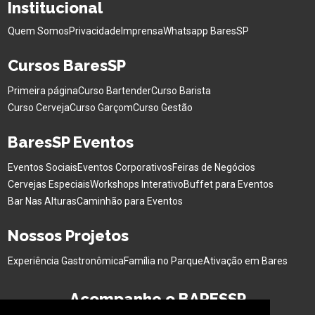
Institucional
Quem Somos
Privacidade
Imprensa
Whatsapp BaresSP
Cursos BaresSP
Primeira página
Curso Bartender
Curso Barista
Curso Cerveja
Curso Garçom
Curso Gestão
BaresSP Eventos
Eventos Sociais
Eventos Corporativos
Feiras de Negócios
Cervejas Especiais
Workshops Interativo
Buffet para Eventos
Bar Nas Alturas
Caminhão para Eventos
Nossos Projetos
Experiência Gastronômica
Família no Parque
Ativação em Bares
Acompanhe o BARESSP