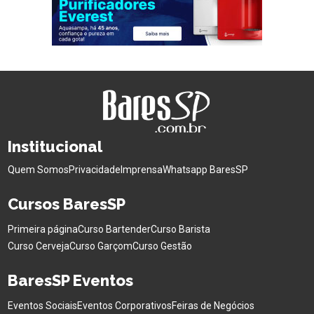
Institucional
Quem Somos
Privacidade
Imprensa
Whatsapp BaresSP
Cursos BaresSP
Primeira página
Curso Bartender
Curso Barista
Curso Cerveja
Curso Garçom
Curso Gestão
BaresSP Eventos
Eventos Sociais
Eventos Corporativos
Feiras de Negócios