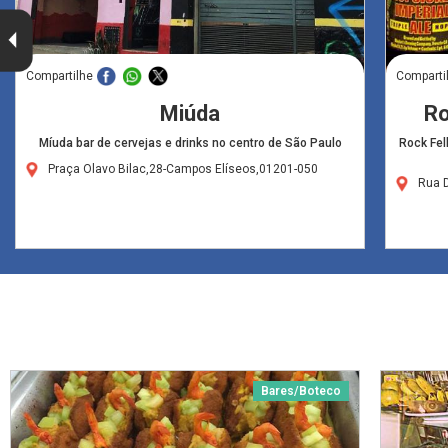
Compartilhe
Comparti
Miúda
Ro
Míuda bar de cervejas e drinks no centro de São Paulo
Rock Fel
Praça Olavo Bilac,28-Campos Elíseos,01201-050
Rua D
Bares/Boteco