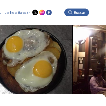
Buscar
ompanhe o BaresSP