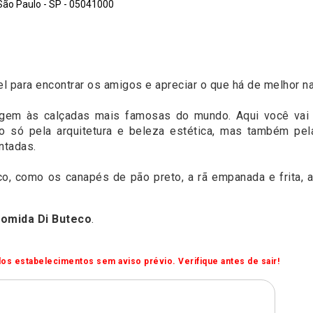
São Paulo - SP - 05041000
l para encontrar os amigos e apreciar o que há de melhor n
gem às calçadas mais famosas do mundo. Aqui você vai 
o só pela arquitetura e beleza estética, mas também pe
ntadas.
o, como os canapés de pão preto, a rã empanada e frita, a
omida Di Buteco
.
os estabelecimentos sem aviso prévio. Verifique antes de sair!