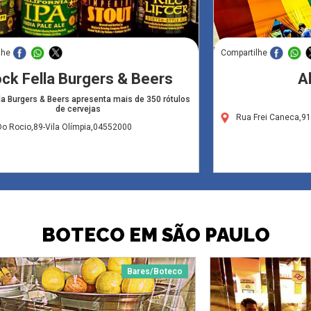
lhe
Compartilhe
ck Fella Burgers & Beers
A
la Burgers & Beers apresenta mais de 350 rótulos
de cervejas
Rua Frei Caneca,9
o Rocio,89-Vila Olímpia,04552000
BOTECO EM SÃO PAULO
Bares/Boteco