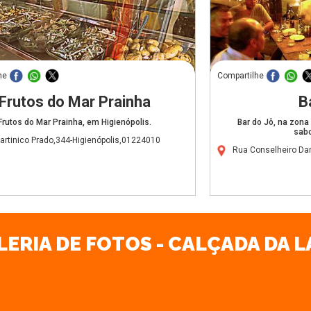
he
Compartilhe
Frutos do Mar Prainha
B
Frutos do Mar Prainha, em Higienópolis.
Bar do Jô, na zona
sab
artinico Prado,344-Higienópolis,01224010
Rua Conselheiro Da
LERIA DE FOTOS - CALÇADA DA L