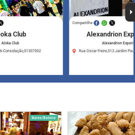
Compartilhe
loka Club
Alexandrion Exp
Aloka Club
Alexandrion Experi
16-Consolação,01307002
Rua Oscar Freire,512-Jardim Pau
Bares/Boteco