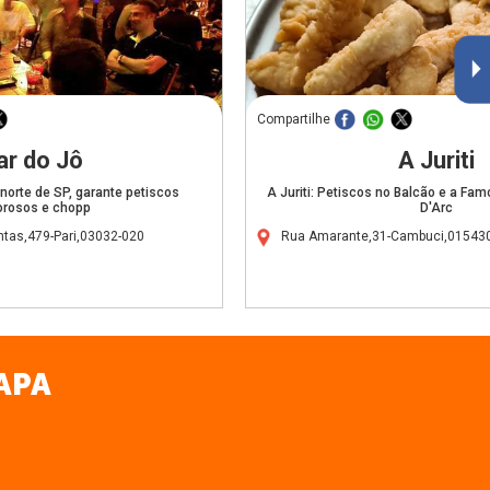
Compartilhe
ar do Jô
A Juriti
 norte de SP, garante petiscos
A Juriti: Petiscos no Balcão e a Fa
orosos e chopp
D'Arc
ntas,479-Pari,03032-020
Rua Amarante,31-Cambuci,01543
APA