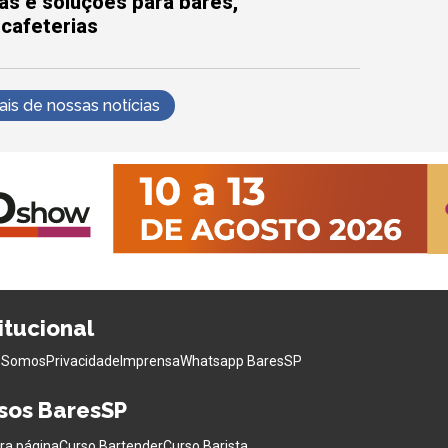
as e soluções para bares,
 cafeterias
s de nossas notícias
titucional
 Somos
Privacidade
Imprensa
Whatsapp BaresSP
sos BaresSP
ra página
Curso Bartender
Curso Barista