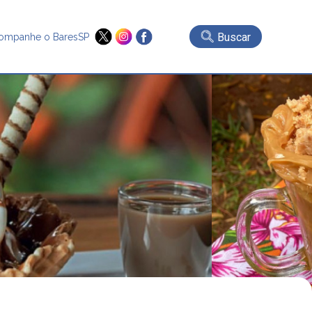
Buscar
ompanhe o BaresSP