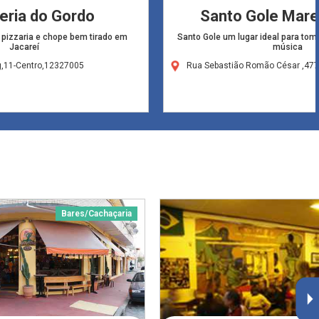
eria do Gordo
Santo Gole Mare
 pizzaria e chope bem tirado em
Santo Gole um lugar ideal para to
Jacareí
música
g,11-Centro,12327005
Rua Sebastião Romão César ,47
Bares/Cachaçaria