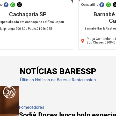
he
Compartilhe
Cachaçaria SP
Barnabé
Ca
especializada em cachaça no Edifício Copan
Barnabé Bar & Restaur
da Ipiranga,200-São Paulo,01046-925
Praça Comandante E
Edu Chaves,030840
NOTÍCIAS BARESSP
Últimas Notícias de Bares e Restaurantes
Fornecedores
Sodiê Doces lança bolo especial