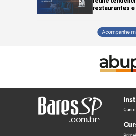
reúne tendênci
restaurantes e
Acompanhe mai
Ins
Quem
Cur
Primei