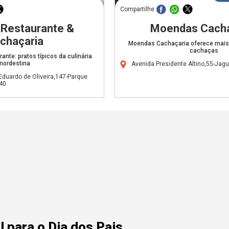
Compartilhe
 Restaurante &
Moendas Cacha
chaçaria
Moendas Cachaçaria oferece mais 
cachaças
ante: pratos típicos da culinária
nordestina
Avenida Presidente Altino,55-Jag
duardo de Oliveira,147-Parque
40
 para o Dia dos Pais