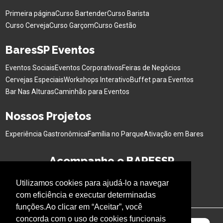
Primeira página
Curso Bartender
Curso Barista
Curso Cerveja
Curso Garçom
Curso Gestão
BaresSP Eventos
Eventos Sociais
Eventos Corporativos
Feiras de Negócios
Cervejas Especiais
Workshops Interativo
Buffet para Eventos
Bar Nas Alturas
Caminhão para Eventos
Nossos Projetos
Experiência Gastronômica
Família no Parque
Ativação em Bares
Acompanhe o BARESSP
Utilizamos cookies para ajudá-lo a navegar
com eficiência e executar determinadas
funções.Ao clicar em “Aceitar”, você
concorda com o uso de cookies funcionais