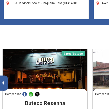
Rua Haddock Lobo,71-Cerqueira César,01414001
Aveni
Bares/Boteco
Compartilhe
Compartil
Buteco Resenha