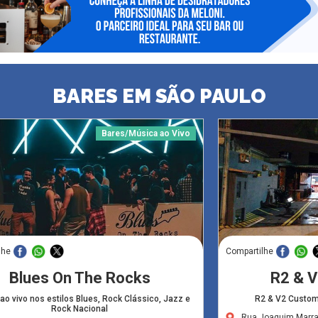
BARES EM SÃO PAULO
Bares/Música ao Vivo
lhe
Compartilhe
Blues On The Rocks
R2 & 
ao vivo nos estilos Blues, Rock Clássico, Jazz e
R2 & V2 Custom 
Rock Nacional
Rua Joaquim Marra,