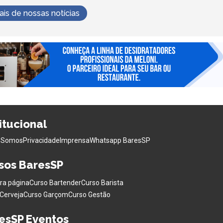
s de nossas notícias
titucional
 Somos
Privacidade
Imprensa
Whatsapp BaresSP
sos BaresSP
ra página
Curso Bartender
Curso Barista
Cerveja
Curso Garçom
Curso Gestão
esSP Eventos