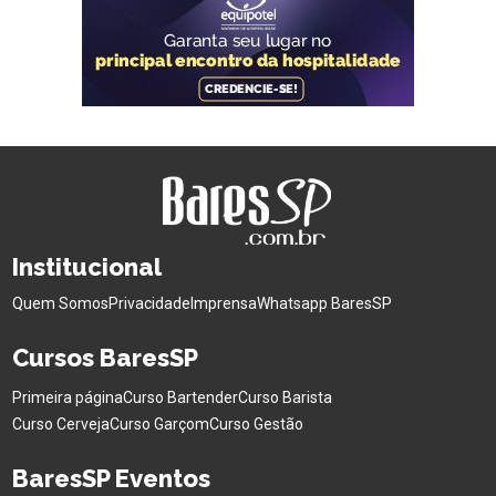
Institucional
Quem Somos
Privacidade
Imprensa
Whatsapp BaresSP
Cursos BaresSP
Primeira página
Curso Bartender
Curso Barista
Curso Cerveja
Curso Garçom
Curso Gestão
BaresSP Eventos