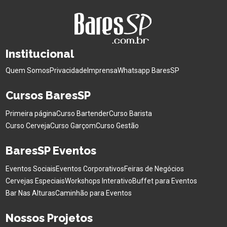
Institucional
Quem Somos
Privacidade
Imprensa
Whatsapp BaresSP
Cursos BaresSP
Primeira página
Curso Bartender
Curso Barista
Curso Cerveja
Curso Garçom
Curso Gestão
BaresSP Eventos
Eventos Sociais
Eventos Corporativos
Feiras de Negócios
Cervejas Especiais
Workshops Interativo
Buffet para Eventos
Bar Nas Alturas
Caminhão para Eventos
Nossos Projetos