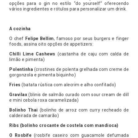
opções para o gin no estilo “do yourself” oferecendo
vários ingredientes e rótulos para personalizar um drink.
A cozinha
O chef
Felipe Bellim
, famoso por seus burgers e finger
foods, assina oito opções de appetizers:
Chilli Lime Cashews
(castanha de caju com calda de
limão e pimenta)
Polentinha
(crostines de polenta grelhada com creme de
gorgonzola e pimenta biquinho)
Fries
(batata rústica com alecrim e alho confitado)
Gravilax
(blinis de salmão curado com sour cream de dill
e mini cebola roxa caramelizada)
Bolinho Thai
(bolinho de arroz com curry recheado de
caldeirada de camarão)
Ribs (bolinho crocante de costela com mandioca)
O Rosbife
(rosbife caseiro com guacamole defumada