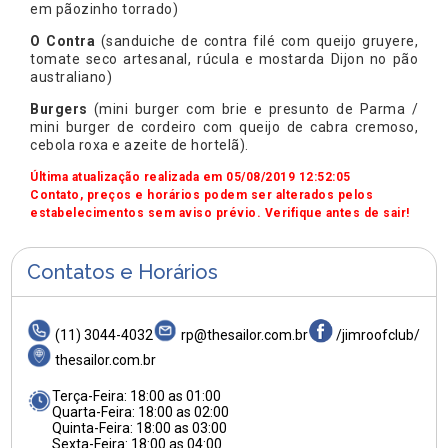
em pãozinho torrado)
O Contra
(sanduiche de contra filé com queijo gruyere,
tomate seco artesanal, rúcula e mostarda Dijon no pão
australiano)
Burgers
(mini burger com brie e presunto de Parma /
mini burger de cordeiro com queijo de cabra cremoso,
cebola roxa e azeite de hortelã).
Última atualização realizada em 05/08/2019 12:52:05
Contato, preços e horários podem ser alterados pelos
estabelecimentos sem aviso prévio. Verifique antes de sair!
Contatos e Horários
(11) 3044-4032
rp@thesailor.com.br
/jimroofclub/
thesailor.com.br
Terça-Feira: 18:00 as 01:00
Quarta-Feira: 18:00 as 02:00
Quinta-Feira: 18:00 as 03:00
Sexta-Feira: 18:00 as 04:00