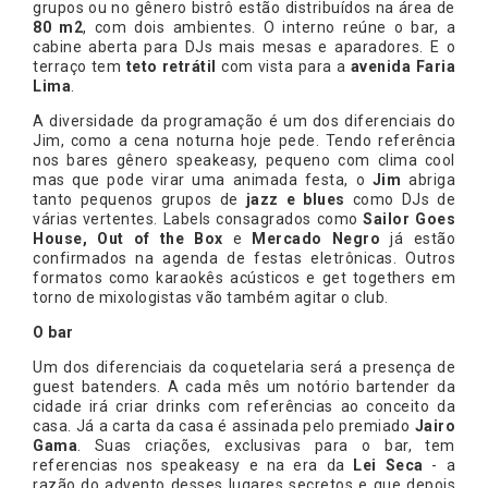
grupos ou no gênero bistrô estão distribuídos na área de
80 m2
, com dois ambientes. O interno reúne o bar, a
cabine aberta para DJs mais mesas e aparadores. E o
terraço tem
teto retrátil
com vista para a
avenida Faria
Lima
.
A diversidade da programação é um dos diferenciais do
Jim, como a cena noturna hoje pede. Tendo referência
nos bares gênero speakeasy, pequeno com clima cool
mas que pode virar uma animada festa, o
Jim
abriga
tanto pequenos grupos de
jazz e blues
como DJs de
várias vertentes. Labels consagrados como
Sailor Goes
House, Out of the Box
e
Mercado Negro
já estão
confirmados na agenda de festas eletrônicas. Outros
formatos como karaokês acústicos e get togethers em
torno de mixologistas vão também agitar o club.
O bar
Um dos diferenciais da coquetelaria será a presença de
guest batenders. A cada mês um notório bartender da
cidade irá criar drinks com referências ao conceito da
casa. Já a carta da casa é assinada pelo premiado
Jairo
Gama
. Suas criações, exclusivas para o bar, tem
referencias nos speakeasy e na era da
Lei Seca
- a
razão do advento desses lugares secretos e que depois