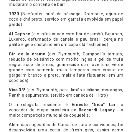
mudaram o conceito de bar:
1920
(Beefeater, purê de pêssego, Drambuie, agua de
coco e chá preto, servido em garrafa envolvida em papel
pardo)
Al Capone
(gin infusionado com flor de jambú, Bourbon,
Luxardo, defumação de canela e pau brasil, cereja no
palito e gelo cristalino em um copo old fashioned)
Gin de la creme
(gin Plymounth, Campbell´s tomato,
redução de balsâmico com molho inglês e gel de trufa
negra, suco de limão, guarnecido com azeitona verde
grande com semente mais temperos com crosta de
gergelim branco e preto, mais alfata flutuante, em um
copo oca)
Viva 33!
(gin Plymounth, pera, limão siciliano, morangos,
Panth e espumante, servido em caneca de 1 litro)
O mixologista residente é
Ernesto
“Nica” Lar
, o
vencedor da etapa brasileira do
Baccardi Legacy
- a
maior competição mundial de coquetéis.
Além das sugestões de Gama, de Lara e convidados, foi
desenvolvida uma carta de fresh gins, assim como