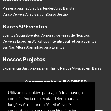
Primeira página
Curso Bartender
Curso Barista
Curso Cerveja
Curso Garçom
Curso Gestão
BaresSP Eventos
Eventos Sociais
Eventos Corporativos
Feiras de Negócios
Cervejas Especiais
Workshops Interativo
Buffet para Eventos
Bar Nas Alturas
Caminhão para Eventos
Nossos Projetos
Experiência Gastronômica
Família no Parque
Ativação em Bares
Acompanhe o BARESSP
Utilizamos cookies para ajudá-lo a navegar
com eficiência e executar determinadas
funções.Ao clicar em “Aceitar”, você
concorda com o uso de cookies funcionais