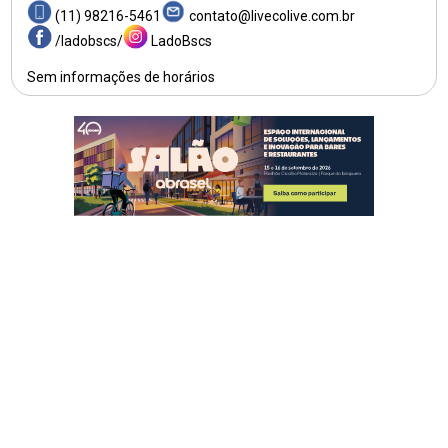
(11) 98216-5461
contato@livecolive.com.br
/ladobscs/
LadoBscs
Sem informações de horários