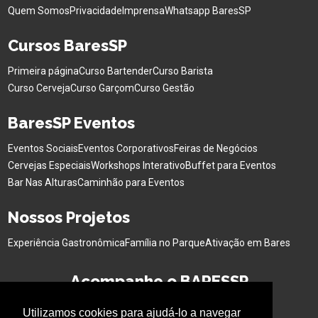
Quem Somos
Privacidade
Imprensa
Whatsapp BaresSP
Cursos BaresSP
Primeira página
Curso Bartender
Curso Barista
Curso Cerveja
Curso Garçom
Curso Gestão
BaresSP Eventos
Eventos Sociais
Eventos Corporativos
Feiras de Negócios
Cervejas Especiais
Workshops Interativo
Buffet para Eventos
Bar Nas Alturas
Caminhão para Eventos
Nossos Projetos
Experiência Gastronômica
Família no Parque
Ativação em Bares
Acompanhe o BARESSP
Utilizamos cookies para ajudá-lo a navegar