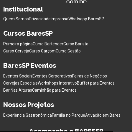
Institucional
Quem Somos
Privacidade
Imprensa
Whatsapp BaresSP
Cursos BaresSP
Primeira página
Curso Bartender
Curso Barista
Curso Cerveja
Curso Garçom
Curso Gestão
BaresSP Eventos
Eventos Sociais
Eventos Corporativos
Feiras de Negócios
Cervejas Especiais
Workshops Interativo
Buffet para Eventos
Bar Nas Alturas
Caminhão para Eventos
Nossos Projetos
Experiência Gastronômica
Família no Parque
Ativação em Bares
Acompanhe o BARESSP