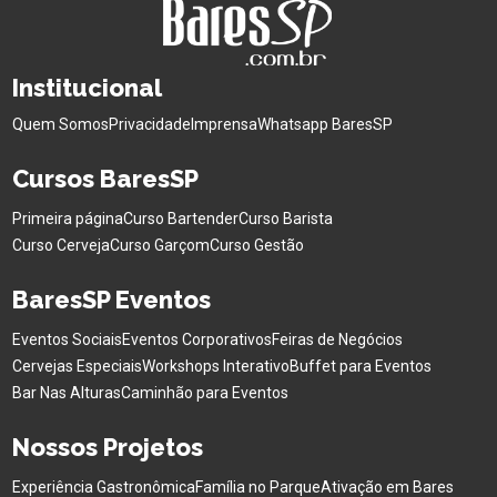
Institucional
Quem Somos
Privacidade
Imprensa
Whatsapp BaresSP
Cursos BaresSP
Primeira página
Curso Bartender
Curso Barista
Curso Cerveja
Curso Garçom
Curso Gestão
BaresSP Eventos
Eventos Sociais
Eventos Corporativos
Feiras de Negócios
Cervejas Especiais
Workshops Interativo
Buffet para Eventos
Bar Nas Alturas
Caminhão para Eventos
Nossos Projetos
Experiência Gastronômica
Família no Parque
Ativação em Bares