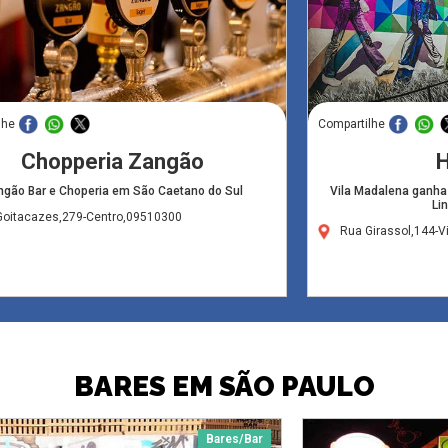
lhe
Compartilhe
Chopperia Zangão
H
gão Bar e Choperia em São Caetano do Sul
Vila Madalena ganha
Li
Goitacazes,279-Centro,09510300
Rua Girassol,144-
BARES EM SÃO PAULO
Bares/Bar