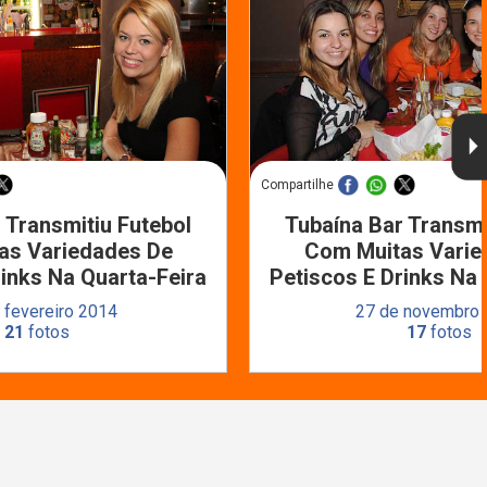
Compartilhe
 Transmitiu Futebol
Tubaína Bar Transmi
as Variedades De
Com Muitas Varie
rinks Na Quarta-Feira
Petiscos E Drinks Na 
 fevereiro 2014
27 de novembro
21
fotos
17
fotos