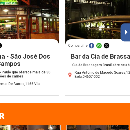
Compartilhe
a - São José Dos
Bar da Cia de Brass
Campos
Cia de Brassagem Brasil abre seu 
ão Paulo que oferece mais de 30
Rua Antônio de Macedo Soares,1
ões de carnes
Belo,04607-002
emar De Barros,1166-Vila
R