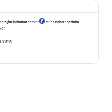
tato@tubainabar.com.br
/tubainabarecozinha
.br
às 23h30