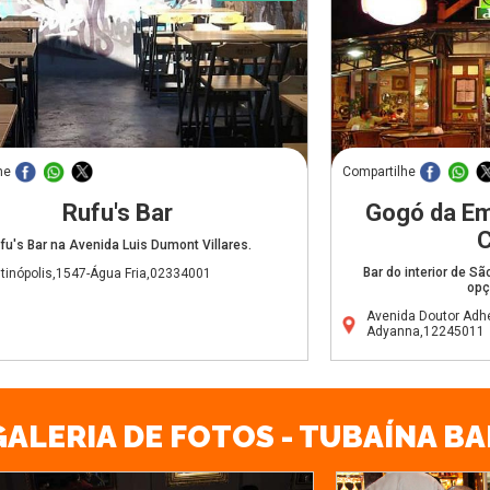
he
Compartilhe
Rufu's Bar
Gogó da Em
fu's Bar na Avenida Luis Dumont Villares.
Bar do interior de S
ltinópolis,1547-Água Fria,02334001
opç
Avenida Doutor Adh
Adyanna,12245011
GALERIA DE FOTOS - TUBAÍNA BA