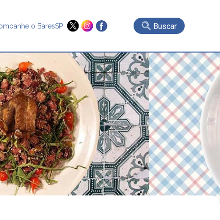
Buscar
ompanhe o BaresSP