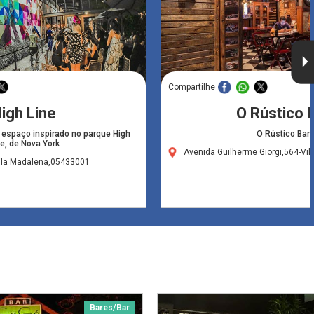
Compartilhe
igh Line
O Rústico 
 espaço inspirado no parque High
O Rústico Bar
ne, de Nova York
Avenida Guilherme Giorgi,564-Vi
Vila Madalena,05433001
Bares/Bar