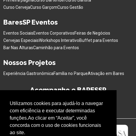
Primeira página
Curso Bartender
Curso Barista
Curso Cerveja
Curso Garçom
Curso Gestão
BaresSP Eventos
Eventos Sociais
Eventos Corporativos
Feiras de Negócios
Cervejas Especiais
Workshops Interativo
Buffet para Eventos
Bar Nas Alturas
Caminhão para Eventos
Nossos Projetos
Experiência Gastronômica
Família no Parque
Ativação em Bares
Acompanhe o BARESSP
Utilizamos cookies para ajudá-lo a navegar
com eficiência e executar determinadas
funções.Ao clicar em “Aceitar”, você
concorda com o uso de cookies funcionais
ao site.