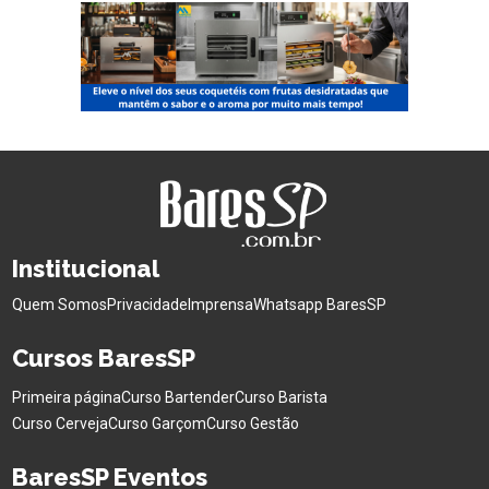
Institucional
Quem Somos
Privacidade
Imprensa
Whatsapp BaresSP
Cursos BaresSP
Primeira página
Curso Bartender
Curso Barista
Curso Cerveja
Curso Garçom
Curso Gestão
BaresSP Eventos