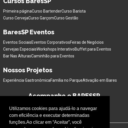
Cursos BaresSP
Primeira página
Curso Bartender
Curso Barista
Curso Cerveja
Curso Garçom
Curso Gestão
BaresSP Eventos
Eventos Sociais
Eventos Corporativos
Feiras de Negócios
Cervejas Especiais
Workshops Interativo
Buffet para Eventos
Bar Nas Alturas
Caminhão para Eventos
Nossos Projetos
Experiência Gastronômica
Família no Parque
Ativação em Bares
Acompanhe o BARESSP
Utilizamos cookies para ajudá-lo a navegar
com eficiência e executar determinadas
funções.Ao clicar em “Aceitar”, você