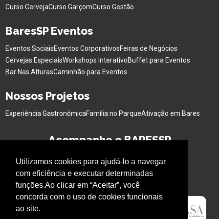
Curso Cerveja
Curso Garçom
Curso Gestão
BaresSP Eventos
Eventos Sociais
Eventos Corporativos
Feiras de Negócios
Cervejas Especiais
Workshops Interativo
Buffet para Eventos
Bar Nas Alturas
Caminhão para Eventos
Nossos Projetos
Experiência Gastronômica
Família no Parque
Ativação em Bares
Acompanhe o BARESSP
Utilizamos cookies para ajudá-lo a navegar
com eficiência e executar determinadas
funções.Ao clicar em “Aceitar”, você
concorda com o uso de cookies funcionais
ao site.