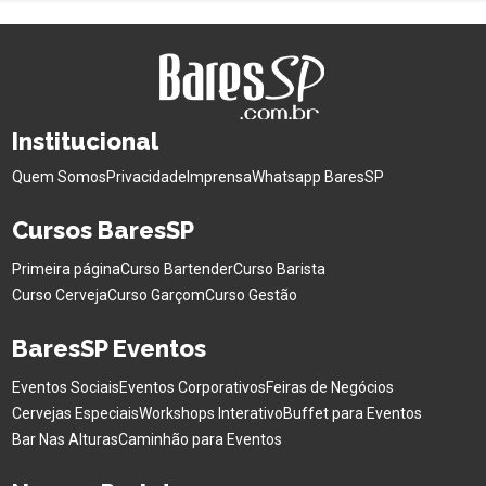
Institucional
Quem Somos
Privacidade
Imprensa
Whatsapp BaresSP
Cursos BaresSP
Primeira página
Curso Bartender
Curso Barista
Curso Cerveja
Curso Garçom
Curso Gestão
BaresSP Eventos
Eventos Sociais
Eventos Corporativos
Feiras de Negócios
Cervejas Especiais
Workshops Interativo
Buffet para Eventos
Bar Nas Alturas
Caminhão para Eventos