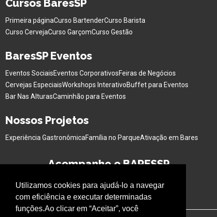
Cursos BaresSP
Primeira página
Curso Bartender
Curso Barista
Curso Cerveja
Curso Garçom
Curso Gestão
BaresSP Eventos
Eventos Sociais
Eventos Corporativos
Feiras de Negócios
Cervejas Especiais
Workshops Interativo
Buffet para Eventos
Bar Nas Alturas
Caminhão para Eventos
Nossos Projetos
Experiência Gastronômica
Família no Parque
Ativação em Bares
Acompanhe o BARESSP
Utilizamos cookies para ajudá-lo a navegar
com eficiência e executar determinadas
funções.Ao clicar em “Aceitar”, você