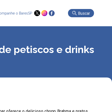
Buscar
ompanhe o BaresSP
de petiscos e drinks
 bar oferece o delicioso chopp Brahma e pratos