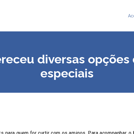
Ac
receu diversas opções 
especiais
ks para quem for curtir com os amigos. Para acompanhar, o