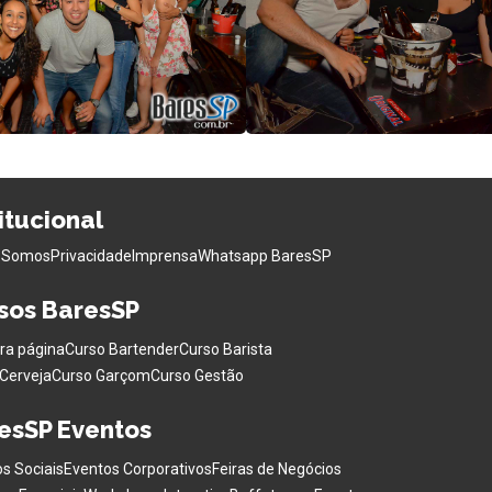
titucional
 Somos
Privacidade
Imprensa
Whatsapp BaresSP
sos BaresSP
ra página
Curso Bartender
Curso Barista
Cerveja
Curso Garçom
Curso Gestão
esSP Eventos
s Sociais
Eventos Corporativos
Feiras de Negócios