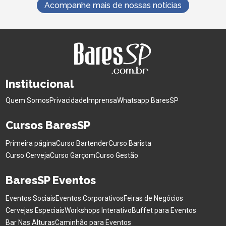
Acompanhe mais de nossas notícias
Institucional
Quem Somos
Privacidade
Imprensa
Whatsapp BaresSP
Cursos BaresSP
Primeira página
Curso Bartender
Curso Barista
Curso Cerveja
Curso Garçom
Curso Gestão
BaresSP Eventos
Eventos Sociais
Eventos Corporativos
Feiras de Negócios
Cervejas Especiais
Workshops Interativo
Buffet para Eventos
Bar Nas Alturas
Caminhão para Eventos