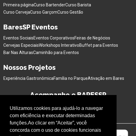
Primeira página
Curso Bartender
Curso Barista
Curso Cerveja
Curso Garçom
Curso Gestão
BaresSP Eventos
Eventos Sociais
Eventos Corporativos
Feiras de Negócios
Cervejas Especiais
Workshops Interativo
Buffet para Eventos
Bar Nas Alturas
Caminhão para Eventos
Nossos Projetos
Experiência Gastronômica
Família no Parque
Ativação em Bares
Acompanhe o BARESSP
Utilizamos cookies para ajudá-lo a navegar
com eficiência e executar determinadas
funções.Ao clicar em “Aceitar”, você
concorda com o uso de cookies funcionais