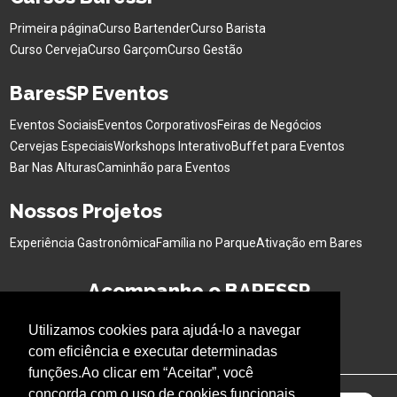
Primeira página
Curso Bartender
Curso Barista
Curso Cerveja
Curso Garçom
Curso Gestão
BaresSP Eventos
Eventos Sociais
Eventos Corporativos
Feiras de Negócios
Cervejas Especiais
Workshops Interativo
Buffet para Eventos
Bar Nas Alturas
Caminhão para Eventos
Nossos Projetos
Experiência Gastronômica
Família no Parque
Ativação em Bares
Acompanhe o BARESSP
Utilizamos cookies para ajudá-lo a navegar
com eficiência e executar determinadas
funções.Ao clicar em “Aceitar”, você
concorda com o uso de cookies funcionais