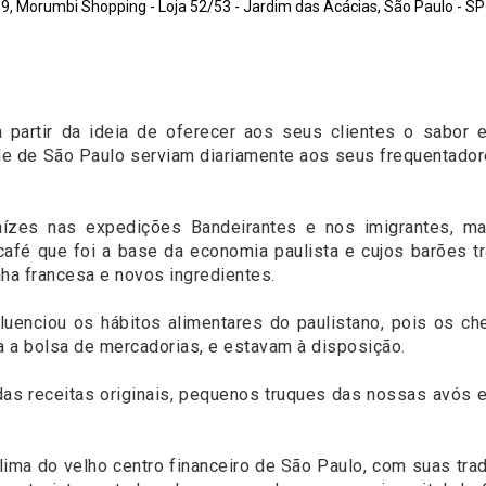
9, Morumbi Shopping - Loja 52/53 - Jardim das Acácias, São Paulo - S
a partir da ideia de oferecer aos seus clientes o sabor
ade de São Paulo serviam diariamente aos seus frequentador
raízes nas expedições Bandeirantes e nos imigrantes, 
 café que foi a base da economia paulista e cujos barões
ha francesa e novos ingredientes.
influenciou os hábitos alimentares do paulistano, pois os 
a a bolsa de mercadorias, e estavam à disposição.
 das receitas originais, pequenos truques das nossas avós
ma do velho centro financeiro de São Paulo, com suas tra