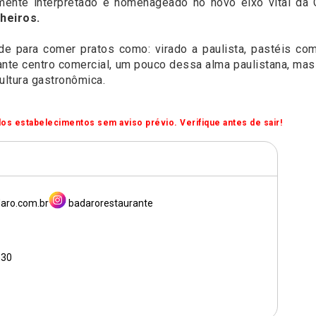
amente interpretado e homenageado no novo eixo vital da 
heiros.
 para comer pratos como: virado a paulista, pastéis com a
ante centro comercial, um pouco dessa alma paulistana, ma
ltura gastronômica.
os estabelecimentos sem aviso prévio. Verifique antes de sair!
aro.com.br
badarorestaurante
h30