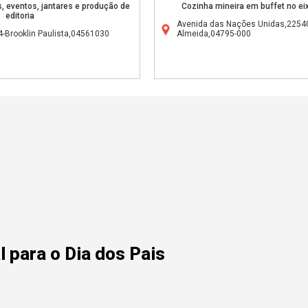
, eventos, jantares e produção de
Cozinha mineira em buffet no eix
editoria
Avenida das Nações Unidas,22540
-Brooklin Paulista,04561030
Almeida,04795-000
 para o Dia dos Pais