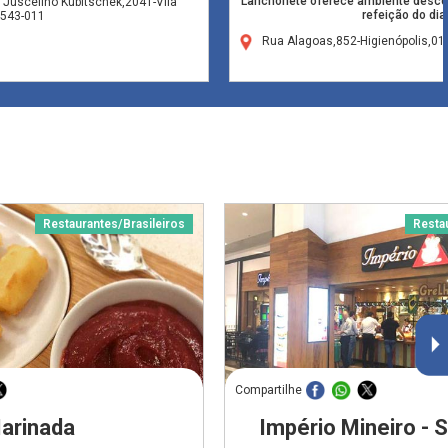
Lanchonete oferece ambiente descon
 Juscelino Kubitschek,2041-Vila
refeição do dia
4543-011
Rua Alagoas,852-Higienópolis,0
Restaurantes/Brasileiros
Resta
Compartilhe
arinada
Império Mineiro - 