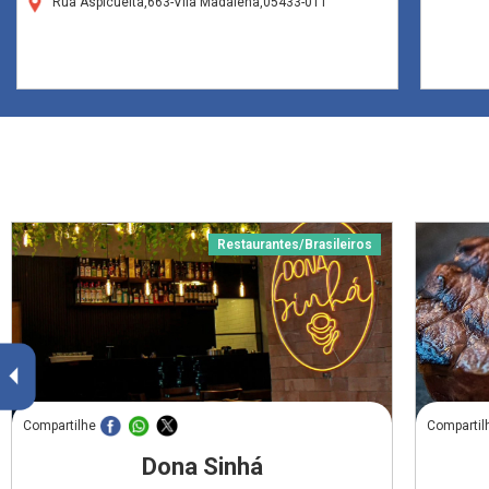
Rua Aspicuelta,663-Vila Madalena,05433-011
Restaurantes/Brasileiros
Compartilhe
Compartil
Dona Sinhá