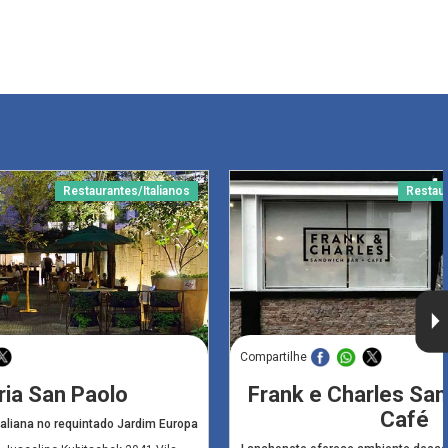
Restaurantes/Italianos
Restau
Compartilhe
ria San Paolo
Frank e Charles San
Café
italiana no requintado Jardim Europa