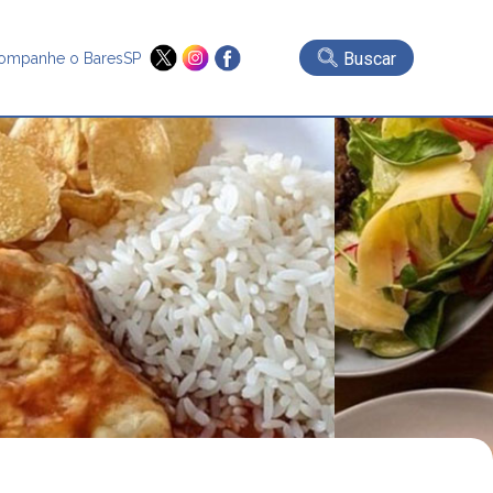
Buscar
ompanhe o BaresSP