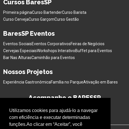
Cursos BaresSP
Primeira página
Curso Bartender
Curso Barista
Curso Cerveja
Curso Garçom
Curso Gestão
BaresSP Eventos
Eventos Sociais
Eventos Corporativos
Feiras de Negócios
Cervejas Especiais
Workshops Interativo
Buffet para Eventos
Bar Nas Alturas
Caminhão para Eventos
Nossos Projetos
Experiência Gastronômica
Família no Parque
Ativação em Bares
Acompanhe o BARESSP
Utilizamos cookies para ajudá-lo a navegar
com eficiência e executar determinadas
funções.Ao clicar em “Aceitar”, você