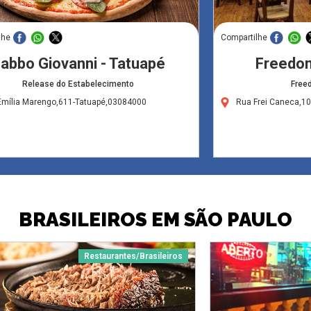
lhe
Compartilhe
abbo Giovanni - Tatuapé
Freedom
Release do Estabelecimento
Free
Emília Marengo,611-Tatuapé,03084000
Rua Frei Caneca,1
BRASILEIROS EM SÃO PAULO
Restaurantes/Brasileiros