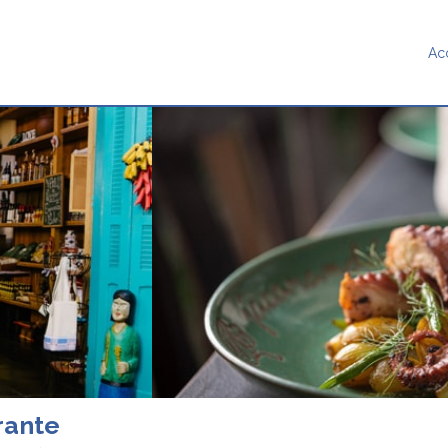
Ac
rante