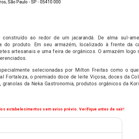
os, São Paulo - SP - 05410 000
 construído ao redor de um jacarandá. De alma sul-ame
ca do produto. Em seu armazém, localizado à frente da 
tes artesanais e uma feira de orgânicos. O armazém logo 
erenciados.
especialmente selecionadas por Milton Freitas como o que
 Fortaleza, o premiado doce de leite Viçosa, doces da Colô
ranolas da Neka Gastronomia, produtos orgânicos da Korin,
os estabelecimentos sem aviso prévio. Verifique antes de sair!