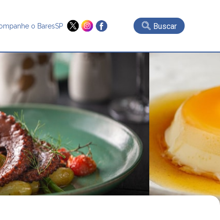
Buscar
ompanhe o BaresSP