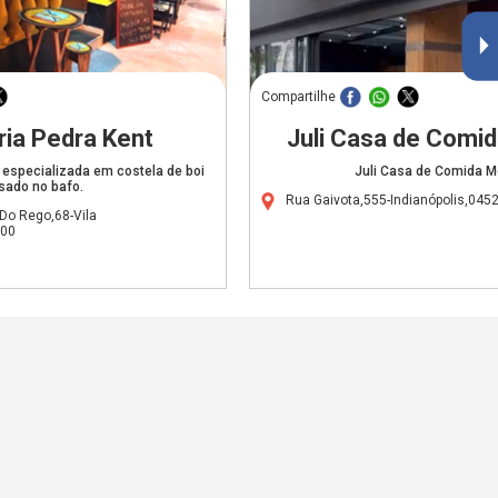
Compartilhe
ria Pedra Kent
Juli Casa de Com
, especializada em costela de boi
Juli Casa de Comida 
sado no bafo.
Rua Gaivota,555-Indianópolis,045
Do Rego,68-Vila
000