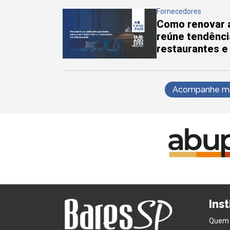
Fornecedores
Como renovar a
reúne tendênci
restaurantes e
Acompanhe mai
Ins
Quem