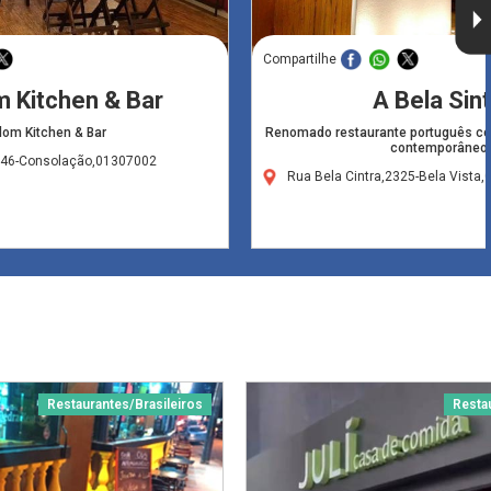
Compartilhe
 Kitchen & Bar
A Bela Sin
dom Kitchen & Bar
Renomado restaurante português co
contemporâneo
046-Consolação,01307002
Rua Bela Cintra,2325-Bela Vista
Restaurantes/Brasileiros
Resta