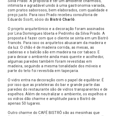
Silva Prado. A proposta é ter um ambiente charmoso,
intimista e agradável unido à uma gastronomia variada,
com pratos saborosos, bem elaborados, com qualidade e
preço justo. Para isso Prado recebeu consultoria de
Eduardo Scott, sócio do
Bistrô Charlô
.
O projeto arquitetônico e a decoração foram assinados
por Lina Domingues Idoeta e Pedrinho da Silva Prado. A
proposta é fazer com que o cliente se sinta em um Bistrô
francês. Para isso os arquitetos abusaram da madeira e
da luz. O chão é de madeira corrida, as mesas, as
cadeiras e o balcão são em madeira na cor tabaco. E
para deixar o ambiente ainda mais quente e acolhedor,
algumas paredes também foram revestidas em
madeira, seguindo a mesma tonalidade dos móveis e
parte do teto foi revestida em tapeçaria.
O vidro entra na decoração com o papel de equilibrar. É
por isso que as prateleiras do bar e grande parte das
paredes do restaurante são de vidros transparentes e de
espelhos. Além de neutralizar o ambiente, os espelhos e
os vidros dão charme e amplitude para o Bistrô de
apenas 50 lugares.
Outro charme do CAFÉ BISTRÔ são as mesinhas que