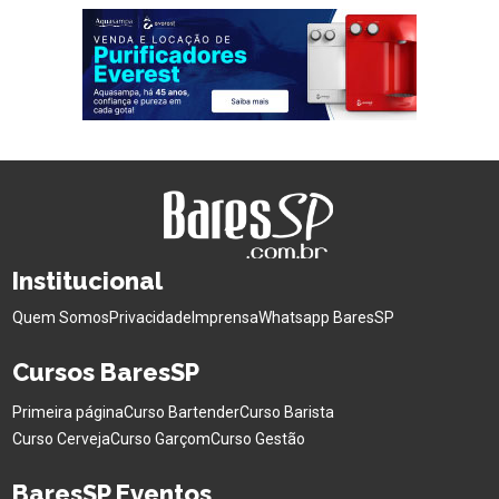
Institucional
Quem Somos
Privacidade
Imprensa
Whatsapp BaresSP
Cursos BaresSP
Primeira página
Curso Bartender
Curso Barista
Curso Cerveja
Curso Garçom
Curso Gestão
BaresSP Eventos