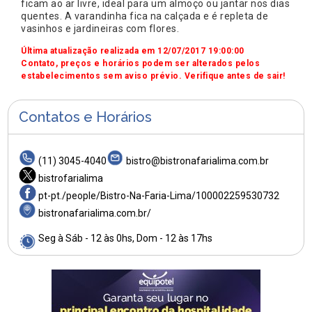
ficam ao ar livre, ideal para um almoço ou jantar nos dias
quentes. A varandinha fica na calçada e é repleta de
vasinhos e jardineiras com flores.
Última atualização realizada em 12/07/2017 19:00:00
Contato, preços e horários podem ser alterados pelos
estabelecimentos sem aviso prévio. Verifique antes de sair!
Contatos e Horários
(11) 3045-4040
bistro@bistronafarialima.com.br
bistrofarialima
pt-pt./people/Bistro-Na-Faria-Lima/100002259530732
bistronafarialima.com.br/
Seg à Sáb - 12 às 0hs, Dom - 12 às 17hs