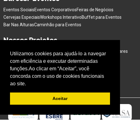
Eventos Sociais
Eventos Corporativos
Feiras de Negócios
Cervejas Especiais
Workshops Interativo
Buffet para Eventos
Bar Nas Alturas
Caminhão para Eventos
Nossos Projetos
Experiência Gastronômica
Família no Parque
Ativação em Bares
Utilizamos cookies para ajudá-lo a navegar
com eficiência e executar determinadas
Acompanhe o BARESSP
funções.Ao clicar em “Aceitar”, você
concorda com o uso de cookies funcionais
ao site.
Aceitar