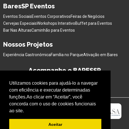
BaresSP Eventos
Eventos Sociais
Eventos Corporativos
Feiras de Negócios
Cervejas Especiais
Workshops Interativo
Buffet para Eventos
Bar Nas Alturas
Caminhão para Eventos
Nossos Projetos
Experiência Gastronômica
Família no Parque
Ativação em Bares
Acompanhe o BARESSP
Utilizamos cookies para ajudá-lo a navegar
com eficiência e executar determinadas
funções.Ao clicar em “Aceitar”, você
concorda com o uso de cookies funcionais
ao site.
Aceitar