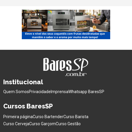
Institucional
Quem Somos
Privacidade
Imprensa
Whatsapp BaresSP
Cursos BaresSP
Primeira página
Curso Bartender
Curso Barista
Curso Cerveja
Curso Garçom
Curso Gestão