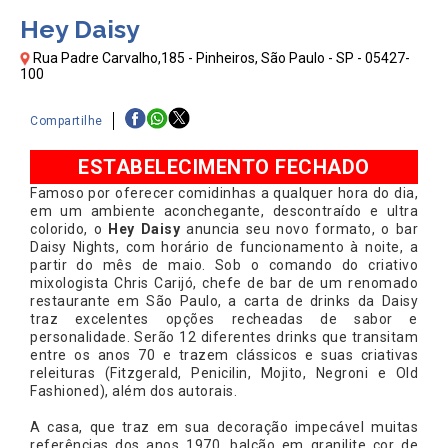
Hey Daisy
Rua Padre Carvalho,185 - Pinheiros, São Paulo - SP - 05427-
100
Compartilhe
ESTABELECIMENTO FECHADO
Famoso por oferecer comidinhas a qualquer hora do dia,
em um ambiente aconchegante, descontraído e ultra
colorido, o
Hey Daisy
anuncia seu novo formato, o bar
Daisy Nights, com horário de funcionamento à noite, a
partir do mês de maio. Sob o comando do criativo
mixologista Chris Carijó, chefe de bar de um renomado
restaurante em São Paulo, a carta de drinks da Daisy
traz excelentes opções recheadas de sabor e
personalidade. Serão 12 diferentes drinks que transitam
entre os anos 70 e trazem clássicos e suas criativas
releituras (Fitzgerald, Penicilin, Mojito, Negroni e Old
Fashioned), além dos autorais.
A casa, que traz em sua decoração impecável muitas
referências dos anos 1970, balcão em granilite cor de