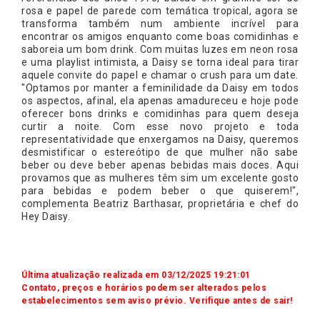
rosa e papel de parede com temática tropical, agora se
transforma também num ambiente incrível para
encontrar os amigos enquanto come boas comidinhas e
saboreia um bom drink. Com muitas luzes em neon rosa
e uma playlist intimista, a Daisy se torna ideal para tirar
aquele convite do papel e chamar o crush para um date.
"Optamos por manter a feminilidade da Daisy em todos
os aspectos, afinal, ela apenas amadureceu e hoje pode
oferecer bons drinks e comidinhas para quem deseja
curtir a noite. Com esse novo projeto e toda
representatividade que enxergamos na Daisy, queremos
desmistificar o estereótipo de que mulher não sabe
beber ou deve beber apenas bebidas mais doces. Aqui
provamos que as mulheres têm sim um excelente gosto
para bebidas e podem beber o que quiserem!",
complementa Beatriz Barthasar, proprietária e chef do
Hey Daisy.
Última atualização realizada em 03/12/2025 19:21:01
Contato, preços e horários podem ser alterados pelos
estabelecimentos sem aviso prévio. Verifique antes de sair!