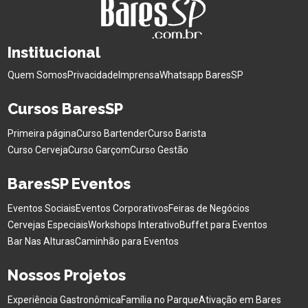
Institucional
Quem Somos
Privacidade
Imprensa
Whatsapp BaresSP
Cursos BaresSP
Primeira página
Curso Bartender
Curso Barista
Curso Cerveja
Curso Garçom
Curso Gestão
BaresSP Eventos
Eventos Sociais
Eventos Corporativos
Feiras de Negócios
Cervejas Especiais
Workshops Interativo
Buffet para Eventos
Bar Nas Alturas
Caminhão para Eventos
Nossos Projetos
Experiência Gastronômica
Família no Parque
Ativação em Bares