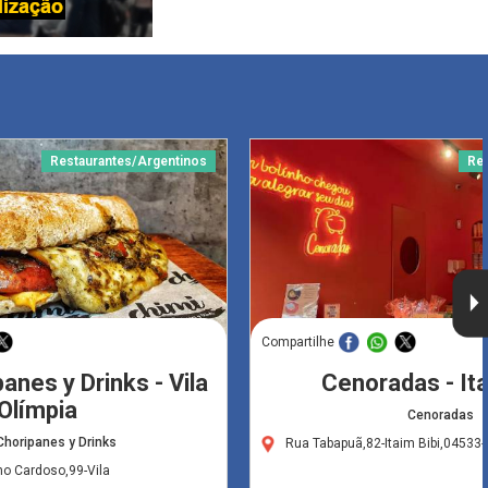
Restaurantes/Argentinos
Res
Compartilhe
anes y Drinks - Vila
Cenoradas - Ita
Olímpia
Cenoradas
Choripanes y Drinks
Rua Tabapuã,82-Itaim Bibi,04533
no Cardoso,99-Vila