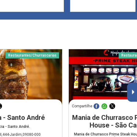
Restaurantes/Churrascarias
Restaura
Compartilhe
a - Santo André
Mania de Churrasco 
House - São C
cia - Santo André.
Mania de Churrasco Prime Steak Hou
II,444-Jardim,09080-000