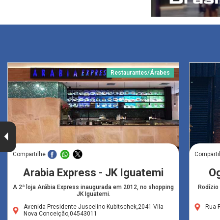
Restaurantes/Árabes
Compartilhe
Comparti
Arabia Express - JK Iguatemi
Og
A 2ª loja Arábia Express inaugurada em 2012, no shopping
Rodízio
JK Iguatemi.
Avenida Presidente Juscelino Kubitschek,2041-Vila
Rua R
Nova Conceição,04543011