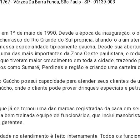
767 - Várzea Da Barra Funda, São Paulo - SP - 01139-003
 em 1º de maio de 1990. Desde a época da inauguração, o ob
o churrasco do Rio Grande do Sul propicia, aliando-o a um a
nessa especialidade tipicamente gaúcha. Desde sua abertur
 uma das mais importantes da Zona Oeste paulistana, e re
s que tiveram maior crescimento em toda a cidade, trazendo 
s como Sumaré, Perdizes e região e criando uma carteira de
Gaúcho possui capacidade para atender seus clientes de u
aúcho, onde o cliente pode provar drinques especiais e pet
 que já se tornou uma das marcas registradas da casa em s
bem treinada equipe de funcionários, que inclui manobrist
 gerentes.
dade no atendimento é feito internamente. Todos os funcion