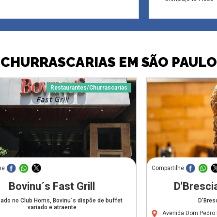
CHURRASCARIAS EM SÃO PAULO
Restaurantes/Churrascarias
he
Compartilhe
Bovinu´s Fast Grill
D'Bresci
zado no Club Homs, Bovinu´s dispõe de buffet
D'Bres
variado e atraente
Avenida Dom Pedro 