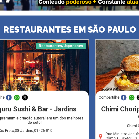
RESTAURANTES EM SÃO PAULO
Restaurantes/Japoneses
lhe
Compartilhe
uru Sushi & Bar - Jardins
Chimi Chorip
 premium e criação autoral em um dos melhores
do setor
Chimi 
io Preto,38-Jardins,01426-010
Rua Ministro Jesuí
Olímpia,04544050