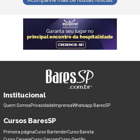
Acompanhe mais de nossas notícias
Institucional
Quem Somos
Privacidade
Imprensa
Whatsapp BaresSP
Cursos BaresSP
Primeira página
Curso Bartender
Curso Barista
Curso Cerveja
Curso Garçom
Curso Gestão