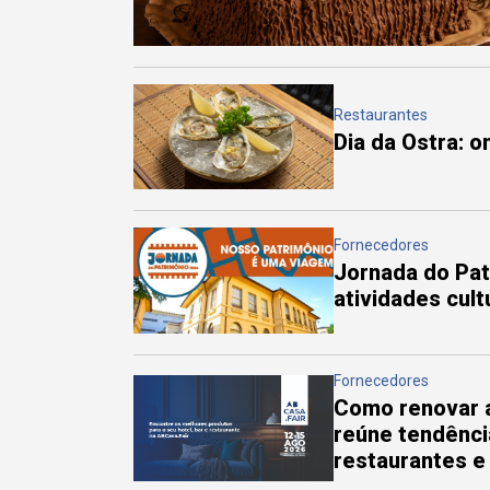
Restaurantes
Dia da Ostra: 
Fornecedores
Jornada do Pa
atividades cul
Fornecedores
Como renovar a
reúne tendênci
restaurantes e