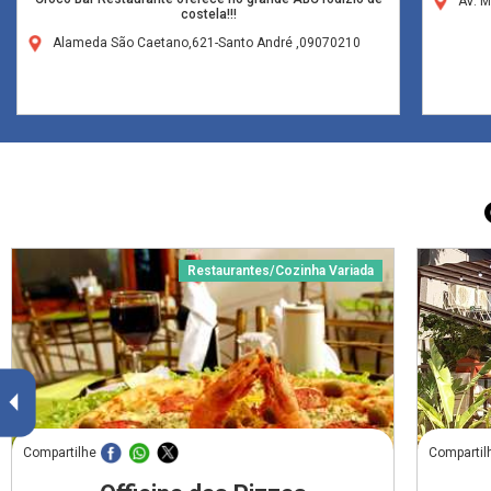
AV. 
costela!!!
Alameda São Caetano,621-Santo André ,09070210
Restaurantes/Cozinha Variada
Compartilhe
Compartil