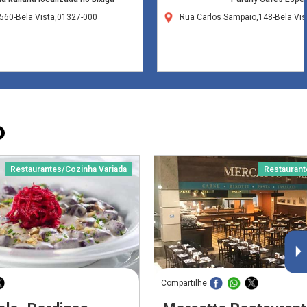
560-Bela Vista,01327-000
Rua Carlos Sampaio,148-Bela Vi
O
Restaurantes/Cozinha Variada
Restaurant
Compartilhe