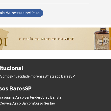
s de nossas notícias
titucional
 Somos
Privacidade
Imprensa
Whatsapp BaresSP
sos BaresSP
ra página
Curso Bartender
Curso Barista
Cerveja
Curso Garçom
Curso Gestão