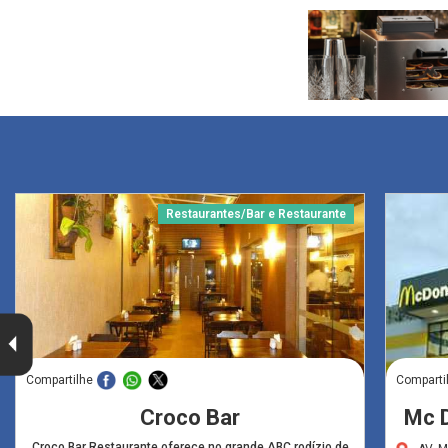
Restaurantes/Bar e Restaurante
Compartilhe
Comparti
Croco Bar
Mc D
Croco Bar Restaurante oferece no grande ABC rodízio de