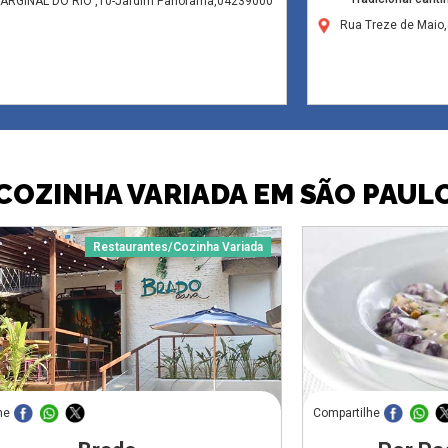
MARGINAL DO RIO ,10-Jardim Panorama,04239000
Rua Treze de Maio,
COZINHA VARIADA EM SÃO PAUL
Restaurantes/Cozinha Variada
he
Compartilhe