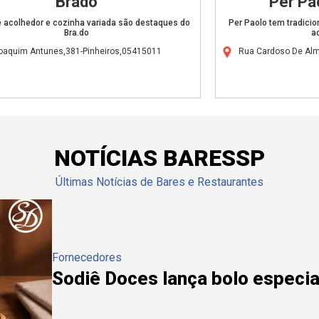
Brado
Per Pa
 acolhedor e cozinha variada são destaques do
Per Paolo tem tradicio
Bra.do
a
oaquim Antunes,381-Pinheiros,05415011
Rua Cardoso De Alm
NOTÍCIAS BARESSP
Últimas Notícias de Bares e Restaurantes
Fornecedores
Sodiê Doces lança bolo especial