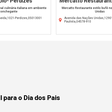
olo- Perdizes
Mercatto Restaurante
nal culinária italiana em ambiente
Mercatto Restaurante estilo bufê 
conchegante
Unidas
eida,1021-Perdizes,05013001
Avenida das Nações Unidas,12901
Paulista,04578-910
 para o Dia dos Pais