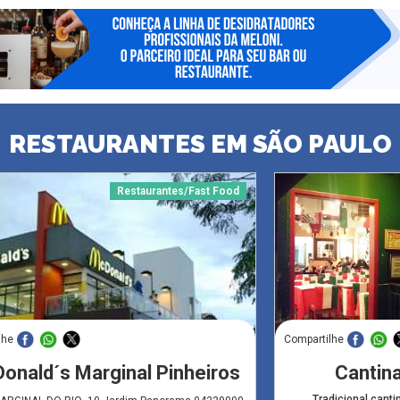
RESTAURANTES EM SÃO PAULO
Restaurantes/Fast Food
lhe
Compartilhe
onald´s Marginal Pinheiros
Cantin
Tradicional cantin