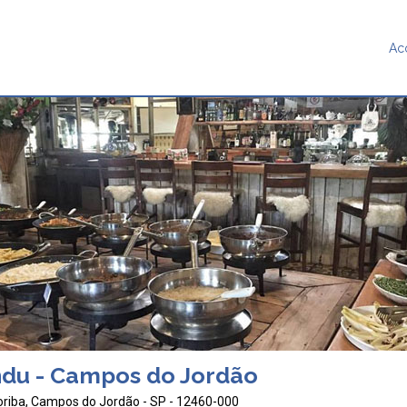
Ac
ndu - Campos do Jordão
oriba, Campos do Jordão - SP - 12460-000