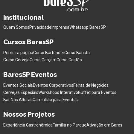
Institucional
Quem Somos
Privacidade
Imprensa
Whatsapp BaresSP
Cursos BaresSP
Primeira página
Curso Bartender
Curso Barista
Curso Cerveja
Curso Garçom
Curso Gestão
BaresSP Eventos
Eventos Sociais
Eventos Corporativos
Feiras de Negócios
Cervejas Especiais
Workshops Interativo
Buffet para Eventos
Bar Nas Alturas
Caminhão para Eventos
Nossos Projetos
Experiência Gastronômica
Família no Parque
Ativação em Bares