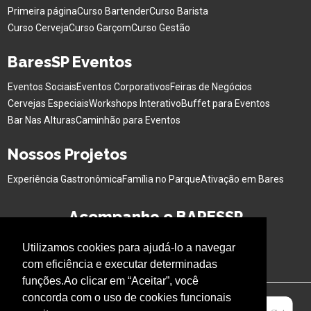
Primeira página
Curso Bartender
Curso Barista
Curso Cerveja
Curso Garçom
Curso Gestão
BaresSP Eventos
Eventos Sociais
Eventos Corporativos
Feiras de Negócios
Cervejas Especiais
Workshops Interativo
Buffet para Eventos
Bar Nas Alturas
Caminhão para Eventos
Nossos Projetos
Experiência Gastronômica
Família no Parque
Ativação em Bares
Acompanhe o BARESSP
Utilizamos cookies para ajudá-lo a navegar
com eficiência e executar determinadas
funções.Ao clicar em “Aceitar”, você
concorda com o uso de cookies funcionais