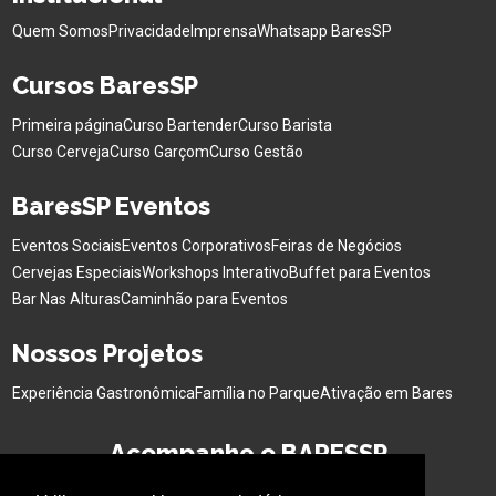
Quem Somos
Privacidade
Imprensa
Whatsapp BaresSP
Cursos BaresSP
Primeira página
Curso Bartender
Curso Barista
Curso Cerveja
Curso Garçom
Curso Gestão
BaresSP Eventos
Eventos Sociais
Eventos Corporativos
Feiras de Negócios
Cervejas Especiais
Workshops Interativo
Buffet para Eventos
Bar Nas Alturas
Caminhão para Eventos
Nossos Projetos
Experiência Gastronômica
Família no Parque
Ativação em Bares
Acompanhe o BARESSP