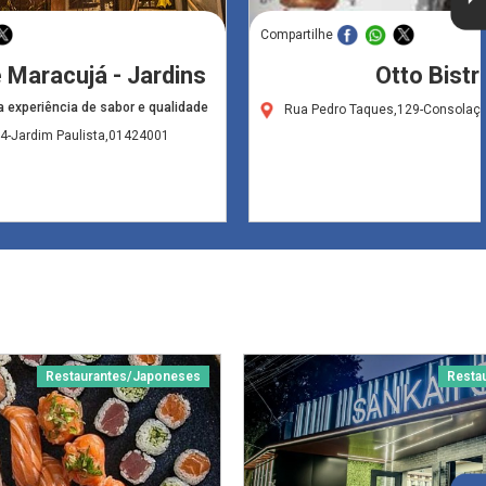
Compartilhe
 Maracujá - Jardins
Otto Bistr
 experiência de sabor e qualidade
Rua Pedro Taques,129-Consolaç
4-Jardim Paulista,01424001
Restaurantes/Japoneses
Resta