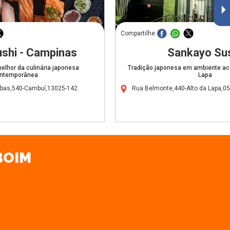
Compartilhe
ushi - Campinas
Sankayo Su
melhor da culinária japonesa
Tradição japonesa em ambiente aco
ntemporânea
Lapa
Ribas,540-Cambuí,13025-142
Rua Belmonte,440-Alto da Lapa,0
ABOIM