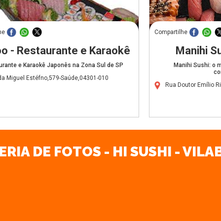
he
Compartilhe
oo - Restaurante e Karaokê
Manihi S
urante e Karaokê Japonês na Zona Sul de SP
Manihi Sushi: o 
co
da Miguel Estéfno,579-Saúde,04301-010
Rua Doutor Emílio 
RIA DE FOTOS - HI SUSHI - VIL