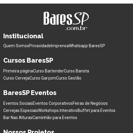
Institucional
Quem Somos
Privacidade
Imprensa
Whatsapp BaresSP
Cursos BaresSP
Primeira página
Curso Bartender
Curso Barista
Curso Cerveja
Curso Garçom
Curso Gestão
BaresSP Eventos
Eventos Sociais
Eventos Corporativos
Feiras de Negócios
Cervejas Especiais
Workshops Interativo
Buffet para Eventos
Bar Nas Alturas
Caminhão para Eventos
Nossos Projetos