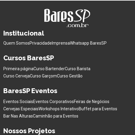
Institucional
Quem Somos
Privacidade
Imprensa
Whatsapp BaresSP
Cursos BaresSP
Primeira página
Curso Bartender
Curso Barista
Curso Cerveja
Curso Garçom
Curso Gestão
BaresSP Eventos
Eventos Sociais
Eventos Corporativos
Feiras de Negócios
Cervejas Especiais
Workshops Interativo
Buffet para Eventos
Bar Nas Alturas
Caminhão para Eventos
Nossos Projetos