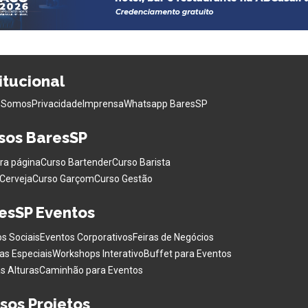
titucional
 Somos
Privacidade
Imprensa
Whatsapp BaresSP
sos BaresSP
ra página
Curso Bartender
Curso Barista
Cerveja
Curso Garçom
Curso Gestão
esSP Eventos
s Sociais
Eventos Corporativos
Feiras de Negócios
as Especiais
Workshops Interativo
Buffet para Eventos
s Alturas
Caminhão para Eventos
sos Projetos