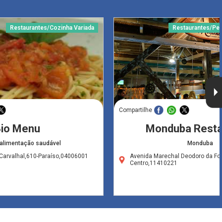
Restaurantes/Cozinha Variada
Restaurantes/Pei
Compartilhe
io Menu
Monduba Resta
 alimentação saudável
Monduba
Carvalhal,610-Paraíso,04006001
Avenida Marechal Deodoro da Fo
Centro,11410221