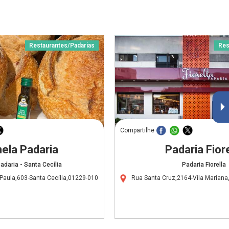
Restaurantes/Padarias
Res
Compartilhe
ela Padaria
Padaria Fiore
adaria - Santa Cecília
Padaria Fiorella
Paula,603-Santa Cecília,01229-010
Rua Santa Cruz,2164-Vila Marian