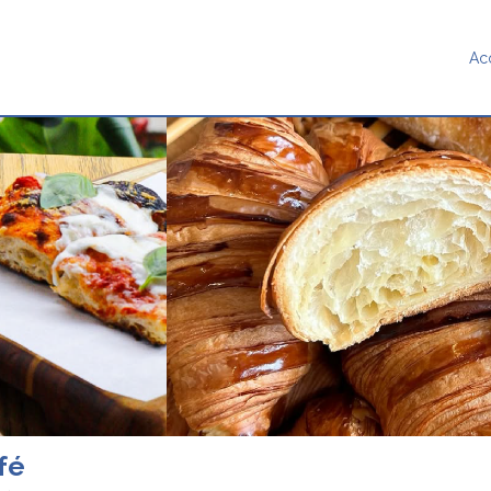
Ac
fé