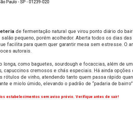
 São Paulo - SP - 01239-020
eteria
de fermentação natural que virou ponto diário do bair
salão pequeno, porém acolhedor. Aberta todos os dias das 7
ue facilita para quem quer garantir mesa sem estresse. O am
ces autorais.​
 longa, como baguetes, sourdough e focaccias, além de uma 
, capuccinos cremosos e chás especiais. Há ainda opções 
s rótulos de vinho, atendendo tanto quem passa rápido quant
nte e miolo úmido, elevando o padrão de “padaria de bairro”
os estabelecimentos sem aviso prévio. Verifique antes de sair!